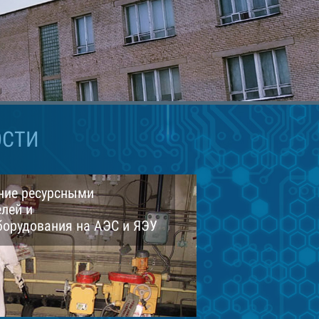
ОСТИ
ние ресурсными
лей и
борудования на АЭС и ЯЭУ