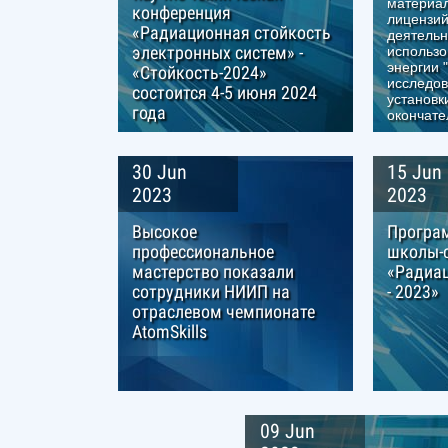
материа
конференция
лицензий
«Радиационная стойкость
деятельн
электронных систем» -
использ
энергии 
«Стойкость-2024»
исследов
состоится 4-5 июня 2024
установк
года
окончате
30 Jun
15 Jun
2023
2023
Высокое
Програ
профессиональное
школы-
мастерство показали
«Радиа
сотрудники НИИП на
- 2023»
отраслевом чемпионате
AtomSkills
09 Jun